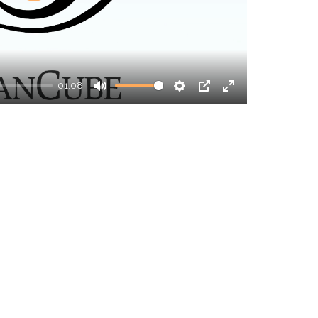
Play
01:08
Mute
Settings
PIP
Enter
fullscreen