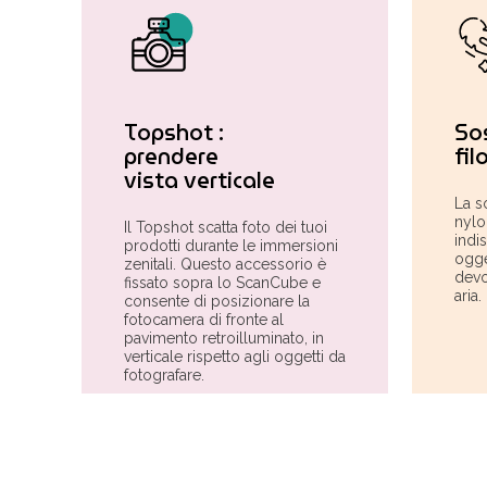
Topshot :
So
prendere
fil
vista verticale
La s
nylo
Il Topshot scatta foto dei tuoi
indi
prodotti durante le immersioni
ogge
zenitali. Questo accessorio è
devo
fissato sopra lo ScanCube e
aria.
consente di posizionare la
fotocamera di fronte al
pavimento retroilluminato, in
verticale rispetto agli oggetti da
fotografare.