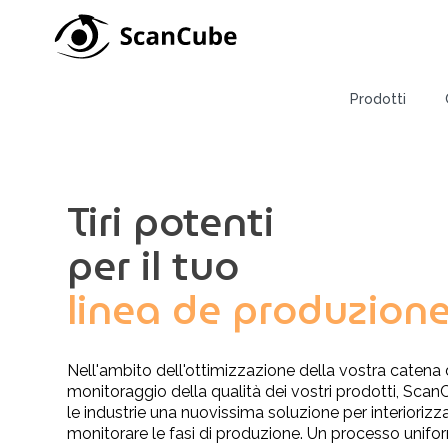
Prodotti
Tiri potenti
Mini stud
per il tuo
Lo ScanCub
linea de produzion
Lo ScanCub
Lo ScanCub
Lo ScanCub
Nell'ambito dell'ottimizzazione della vostra catena 
monitoraggio della qualità dei vostri prodotti, Sca
Studi fot
le industrie una nuovissima soluzione per interiorizzar
monitorare le fasi di produzione. Un processo unifor