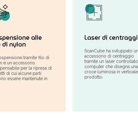
spensione alle
Laser di centragg
o di nylon
ScanCube ha sviluppato u
accessorio di centraggio
ospensione tramite filo di
tramite un laser controllat
n è un accessorio
computer che disegna una
spensabile per la ripresa di
croce luminosa in verticale
tti di cui alcune parti
prodotto.
no essere mantenute in