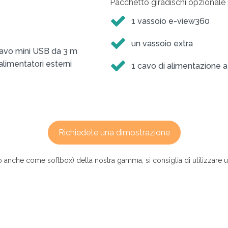
Pacchetto giradischi opzionale 
1 vassoio e-view360
un vassoio extra
cavo mini USB da 3 m
alimentatori esterni
1 cavo di alimentazione a
Richiedete una dimostrazione
oto anche come softbox) della nostra gamma, si consiglia di utilizzar