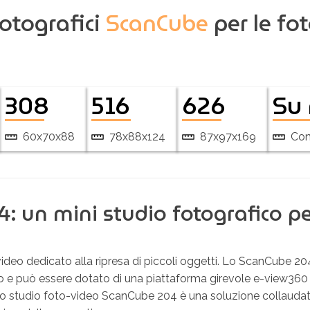
fotografici
ScanCube
per le fot
308
516
626
Su
60x70x88
78x88x124
87x97x169
Con
: un mini studio fotografico per
deo dedicato alla ripresa di piccoli oggetti. Lo ScanCube 204
to e può essere dotato di una piattaforma girevole e-view3
 lo studio foto-video ScanCube 204 è una soluzione collaudata