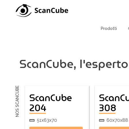
Prodotti
ScanCube, l'esperto 
Mini stud
Lo ScanCub
Lo ScanCub
ScanCube
ScanC
Lo ScanCub
204
308
Lo ScanCub
Studi fot
51x63x70
60x70x88