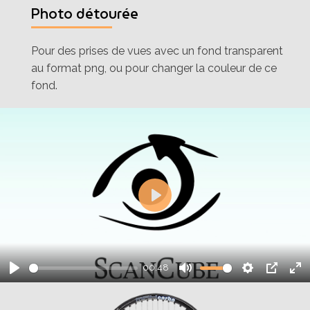
Photo détourée
Pour des prises de vues avec un fond transparent
au format png, ou pour changer la couleur de ce
fond.
Play
00:48
Play
Mute
Settings
PIP
En
fu