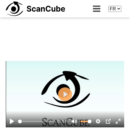
Play
01:08
Play
Mute
Settings
PIP
Enter