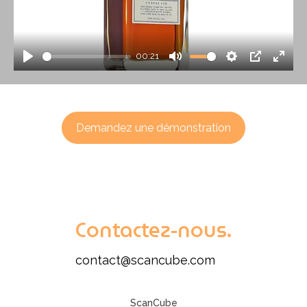
00:21
Play
Mute
Settings
PIP
Enter
fulls
Demandez une démonstration
Contactez-nous.
contact@scancube.com
ScanCube