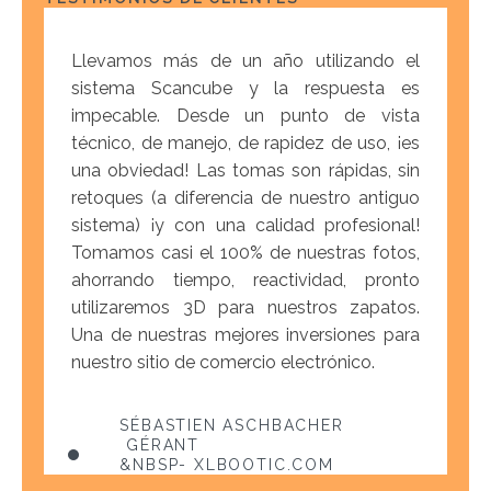
Hace ocho meses probamos el ScanCube
Llevamos más de un año utilizando el
516 para complementar un sistema de la
sistema Scancube y la respuesta es
competencia que ya teníamos. Hoy he
impecable. Desde un punto de vista
guardado el equipo de la competencia en
técnico, de manejo, de rapidez de uso, ¡es
el armario y he comprado un segundo
una obviedad! Las tomas son rápidas, sin
ScanCube. Es el mejor estudio fotográfico
retoques (a diferencia de nuestro antiguo
que conozco
sistema) ¡y con una calidad profesional!
Tomamos casi el 100% de nuestras fotos,
ahorrando tiempo, reactividad, pronto
&NBSP- CHAUSTY
utilizaremos 3D para nuestros zapatos.
Una de nuestras mejores inversiones para
nuestro sitio de comercio electrónico.
SÉBASTIEN ASCHBACHER
GÉRANT