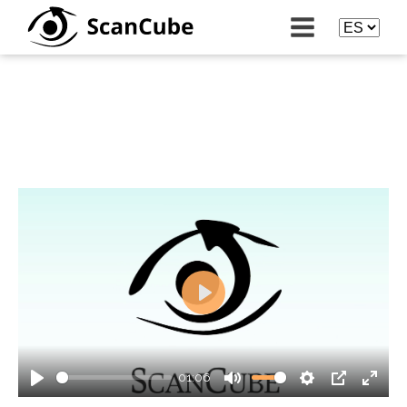
Play
01:06
Play
Mute
Settings
PIP
Enter