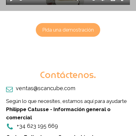
Play
Mute
Settings
PIP
Enter
fulls
Pida una demostración
Contáctenos.
ventas@scancube.com
Según lo que necesites, estamos aquí para ayudarte
Philippe Catusse - Información general o
comercial
+34 623 195 669