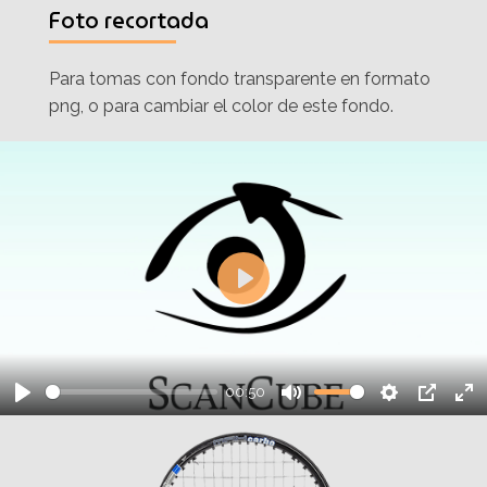
Foto recortada
Para tomas con fondo transparente en formato
png, o para cambiar el color de este fondo.
Play
00:50
Play
Mute
Settings
PIP
En
fu