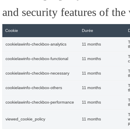
and security features of th
Cookie
Durée
D
T
cookielawinfo-checkbox-analytics
11 months
t
T
cookielawinfo-checkbox-functional
11 months
c
T
cookielawinfo-checkbox-necessary
11 months
t
T
cookielawinfo-checkbox-others
11 months
t
T
cookielawinfo-checkbox-performance
11 months
t
T
viewed_cookie_policy
11 months
w
p